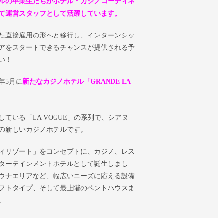
ルの卒業生たちがホテル・カジノコーディネ
て運営スタッフとして活躍しています。
た直接雇用の形へと移行し、インターンシッ
アをスタートできるチャンスが提供される予
い！
年5月に
新たなカジノホテル「GRANDE LA
ている「LA VOGUE」の系列で、シアヌ
ての新しいカジノホテルです。
ィリゾート」をコンセプトに、カジノ、レス
ターテインメントホテルとして誕生しまし
ウナエリアなど、幅広いニーズに応える設備
フトタイプ、そして最上階のペントハウスま
。