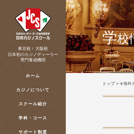
学
校
大阪校
東京校
/
日本初のカジノディーラー
専門養成機関
ホーム
トップ
>
✈️海
カジノについて
スクール紹介
学科・コース
サポート制度