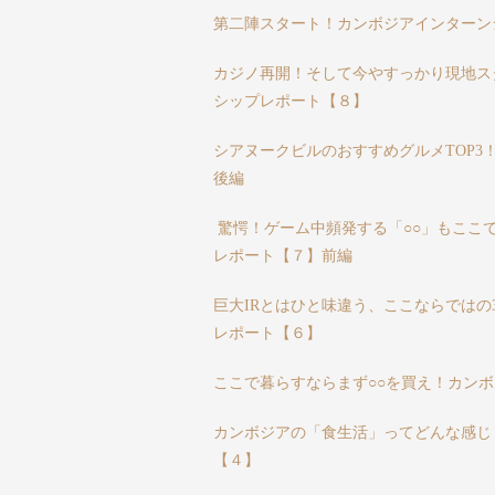
第二陣スタート！カンボジアインターン
カジノ再開！そして今やすっかり現地ス
シップレポート【８】
シアヌークビルのおすすめグルメTOP3
後編
驚愕！ゲーム中頻発する「○○」もここ
レポート【７】前編
巨大IRとはひと味違う、ここならではの
レポート【６】
ここで暮らすならまず○○を買え！カン
カンボジアの「食生活」ってどんな感じ
【４】