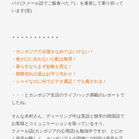
バイ(クメール語でご飯食べた？)」を連発して乗り切って
います(笑)
＊＊＊＊＊＊＊＊＊＊＊
・カンボジアの太陽をなめてはいけない！
・食が口に合わない心配は無用！
・暮らすならまず蚊帳を買え！
・期限切れの薬はお守り代わり！
・シャイなのに何でビデオ通話！でも癒される！
・・・とカンボジア生活のライフハック満載のレポートで
したね。
そんな木村さん、ディーリング中は英語と独学の韓国語で
お客様とコミュニケーションを取っているそう。
クメール語(カンボジアの公用語)も勉強中ですが、とにか
く発音が難しく、カンボジア人の同僚に100回は発音を正