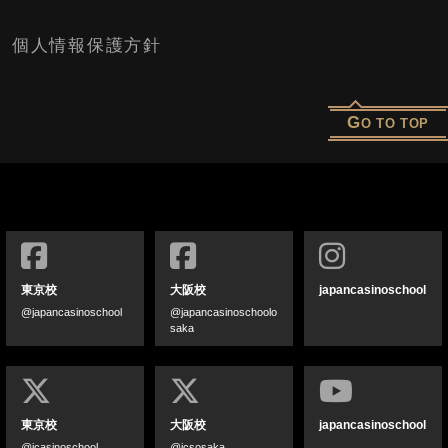
個人情報保護方針
G
O TO TOP
東京校
大阪校
japancasinoschool
@japancasinoschool
@japancasinoschoolo
saka
東京校
大阪校
japancasinoschool
@jcasinoschool
@jcsosaka