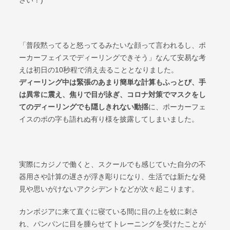
さい！)
「普段黙ってると怒ってるみたいな顔って言われるし、ポ
ーカーフェイスでディーリングできそう」なんて安易な考
えは初日の10秒程で消え去ることとなりました。
ディーリング中は緊張のあまり簡単な計算もふっとび、手
は異常に震え、焦りで目が泳ぎ、コロナ対策でマスクをし
てのディーリングでも隠しきれない動揺
に、ポーカーフェ
イスのポの字も語れぬ有り様を披露してしまいました。
実際にカジノで働くと、スクールでも感じていた自分の不
器用さや計算の遅さが浮き彫りになり、生活では新たな発
見や思いがけないアクシデントなどが次々起こります。
カンボジアに来て直ぐに寝ている間に目の上を蚊に刺さ
れ、パンパンに目を腫らせてトレーニングを受けたことが