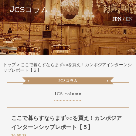
J
CSコラム
JPN
/
EN
トップ
>
ここで暮らすならまず○○を買え！カンボジアインターンシ
ップレポート【５】
JCSコラム
JCS column
ここで暮らすならまず○○を買え！カンボジア
インターンシップレポート【５】
20.05.18