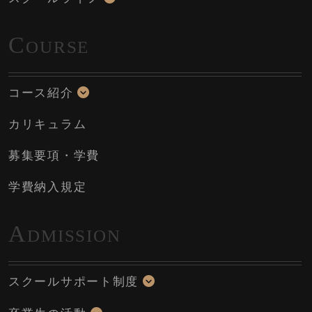
C
OURSE
コース紹介
カリキュラム
募集要項・学費
学費納入規定
A
DMISSION
スクールサポート制度