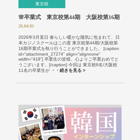
東京校
🌸卒業式 東京校第44期 大阪校第16期
26.04.01
2026年3月某日 春らしい暖かな陽気に包まれて、日
本カジノスクールはこの度 東京校第44期/大阪校第
16期卒業式を執り行うことができました。 [caption
id="attachment_27274" align="alignnone"
width="418"] 卒業生の皆様、心よりご卒業おめでと
うございます。[/caption] 今回は 東京校8名/大阪校
11名の卒業生が
・・続きを見る >