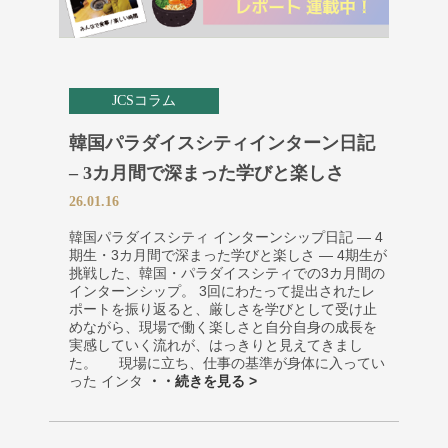
JCSコラム
韓国パラダイスシティインターン日記
– 3カ月間で深まった学びと楽しさ
26.01.16
韓国パラダイスシティ インターンシップ日記 ― 4
期生・3カ月間で深まった学びと楽しさ ― 4期生が
挑戦した、韓国・パラダイスシティでの3カ月間の
インターンシップ。 3回にわたって提出されたレ
ポートを振り返ると、厳しさを学びとして受け止
めながら、現場で働く楽しさと自分自身の成長を
実感していく流れが、はっきりと見えてきまし
た。 現場に立ち、仕事の基準が身体に入ってい
った インタ
・・続きを見る >