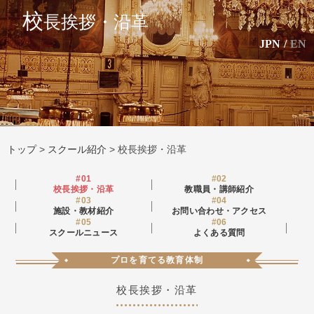
校
長挨拶・沿革
JPN
/
EN
トップ
>
スクール紹介
>
校長挨拶・沿革
#01
#02
校長挨拶・沿革
教職員・講師紹介
#03
#04
施設・教材紹介
お問い合わせ・アクセス
#05
#06
スクールニュース
よくある質問
プロを育てる教育体制
校長挨拶・沿革