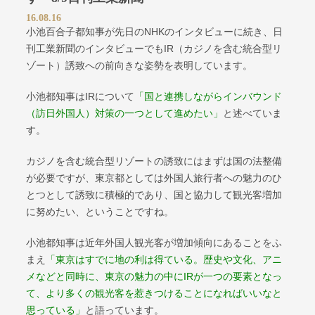
16.08.16
小池百合子都知事が先日のNHKのインタビューに続き、日
刊工業新聞のインタビューでもIR（カジノを含む統合型リ
ゾート）誘致への前向きな姿勢を表明しています。
小池都知事はIRについて
「国と連携しながらインバウンド
（訪日外国人）対策の一つとして進めたい」
と述べていま
す。
カジノを含む統合型リゾートの誘致にはまずは国の法整備
が必要ですが、東京都としては外国人旅行者への魅力のひ
とつとして誘致に積極的であり、国と協力して観光客増加
に努めたい、ということですね。
小池都知事は近年外国人観光客が増加傾向にあることをふ
まえ
「東京はすでに地の利は得ている。歴史や文化、アニ
メなどと同時に、東京の魅力の中にIRが一つの要素となっ
て、より多くの観光客を惹きつけることになればいいなと
思っている」
と語っています。