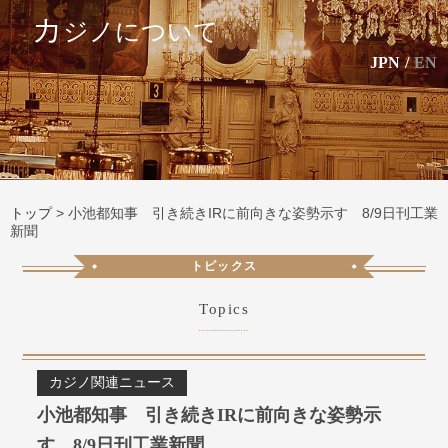
カ
ジノについて
JPN
/
EN
トップ
>
小池都知事 引き続きIRに前向きな姿勢示す 8/9日刊工業
新聞
トピックス
Topics
カジノ関連ニュース
小池都知事 引き続きIRに前向きな姿勢示
す 8/9日刊工業新聞