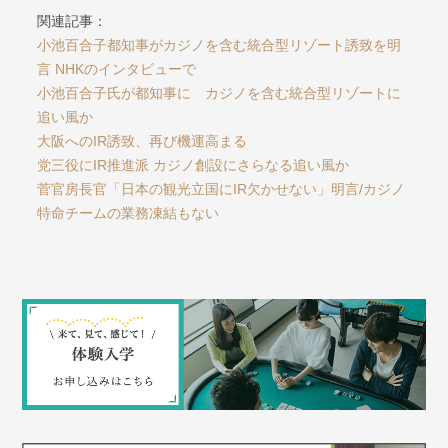
関連記事：
小池百合子都知事がカジノを含む統合型リゾート誘致を明
言 NHKのインタビューで
小池百合子氏が都知事に カジノを含む統合型リゾートに
追い風か
大阪へのIR誘致、再び機運高まる
党三役にIR推進派 カジノ創設にさらなる追い風か
菅官房長官「日本の観光立国にIR欠かせない」明言/カジノ
特命チームの業務凍結もない