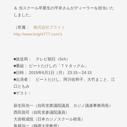
＆ 当スクール卒業生の平井さんがディーラーを担当いた
しました。
（所属：
株式会社ブライト
http://www.bright777.com/
）
■放送局： テレビ朝日（5ch）
■番組： ビートたけしの「ＴＶタックル」
■日時： 2015年6月1日（月） 23:15～24:15
■出演者： ビートたけし、阿川佐和子、大竹まこと、江
口ともみ
■ゲスト：
萩生田光一（自民党衆議院議員、カジノ議連事務局長）
西田昌司（自民党参議院議員）
大岩根成悦（日本カジノスクール校長）
鳥畑与一（静岡大学教授）