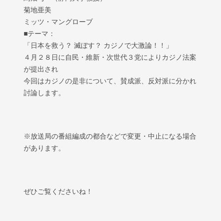
菊地亜美
ミッツ・マングローブ
■テーマ：
「日本を救う？ 滅ぼす？ カジノで大激論！！」
４月２８日に自民・維新・次世代３党によりカジノ法案
が提出され
今回はカジノの是非について、賛成派、反対派に分かれ
討論します。
※放送局の番組編成の都合などで変更・中止になる場合
があります。
ぜひご覧くださいね！