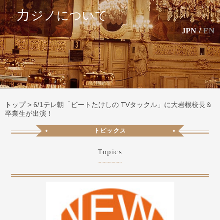
カ
ジノについて
JPN
/
EN
トップ
>
6/1テレ朝「ビートたけしの TVタックル」に大岩根校長＆
卒業生が出演！
トピックス
Topics