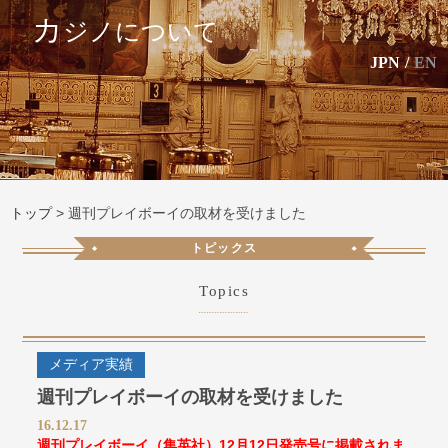
カ
ジノについて
JPN
/
EN
トップ
>
週刊プレイボーイの取材を受けました
トピックス
Topics
メディア実績
週刊プレイボーイの取材を受けました
16.12.17
週刊プレイボーイ（集英社）12月12日発売号に掲載されま