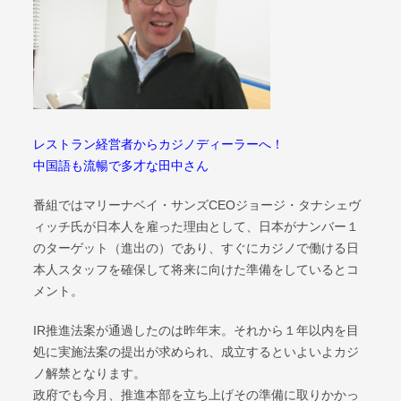
レストラン経営者からカジノディーラーへ！
中国語も流暢で多才な田中さん
番組ではマリーナベイ・サンズCEOジョージ・タナシェヴ
ィッチ氏が日本人を雇った理由として、日本がナンバー１
のターゲット（進出の）であり、すぐにカジノで働ける日
本人スタッフを確保して将来に向けた準備をしているとコ
メント。
IR推進法案が通過したのは昨年末。それから１年以内を目
処に実施法案の提出が求められ、成立するといよいよカジ
ノ解禁となります。
政府でも今月、推進本部を立ち上げその準備に取りかかっ