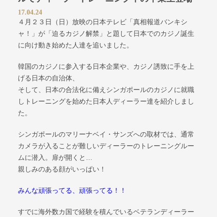
17.04.24
４月２３日（日）放映の日本テレビ「真相報道バンキシ
ャ！」が「迫るカジノ解禁」と題して日本でのカジノ誕生
に向け動き始めた人達を追いました。
韓国のカジノに参入する日本企業や、カジノ誘致に手を上
げる日本の自治体、
そして、日本の合法化に備えシンガポールのカジノに就職
しトレーニングを始めた日本人ディーラー達を紹介しまし
た。
シンガポールのマリーナベイ・サンズへの取材では、通常
カメラが入ることが難しいディーラーのトレーニングルー
ムに潜入。扉が開くと…
親しみのある顔がいっぱい！
みんな頑張ってる、頑張ってる！！
すでに海外数カ国で経験を積んでいるベテランディーラー