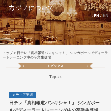
カ
ジノについて
JPN
/
EN
トップ
>
日テレ「真相報道バンキシャ！」 シンガポールでディーラ
ートレーニング中の卒業生登場
トピックス
Topics
メディア実績
日テレ「真相報道バンキシャ！」 シンガポー
ルでディーラートレーニング中の卒業生登場