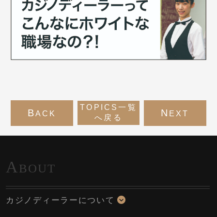
TOPICS一覧
B
N
ACK
EXT
へ戻る
A
BOUT
カジノディーラーについて