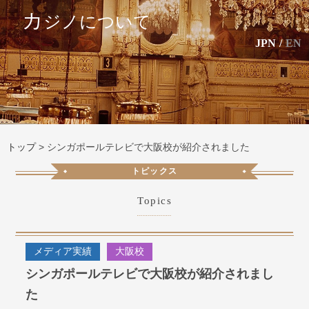
カ
ジノについて
JPN
/
EN
トップ
>
シンガポールテレビで大阪校が紹介されました
トピックス
Topics
メディア実績
大阪校
シンガポールテレビで大阪校が紹介されまし
た