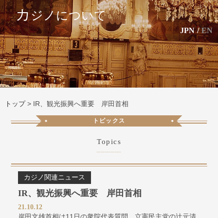
カ
ジノについて
JPN
/
EN
トップ
>
IR、観光振興へ重要 岸田首相
トピックス
Topics
カジノ関連ニュース
IR、観光振興へ重要 岸田首相
21.10.12
岸田文雄首相は11日の衆院代表質問、立憲民主党の辻元清