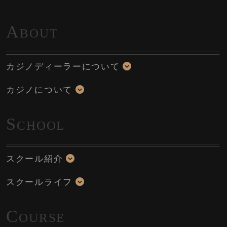
A
BOUT
カジノディーラーについて
カジノについて
S
CHOOL
スクール紹介
スクールライフ
C
OURSE