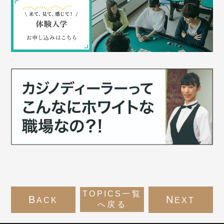
TOPICS一覧
B
N
ACK
EXT
へ戻る