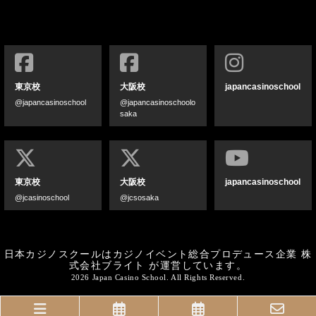
東京校
大阪校
japancasinoschool
@japancasinoschool
@japancasinoschoolo
saka
東京校
大阪校
japancasinoschool
@jcasinoschool
@jcsosaka
日本カジノスクールはカジノイベント総合プロデュース企業
株
式会社ブライト
が運営しています。
2026 Japan Casino School. All Rights Reserved.