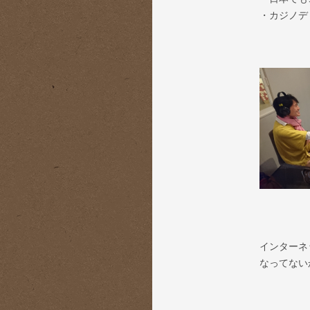
・カジノデ
インターネ
なってない