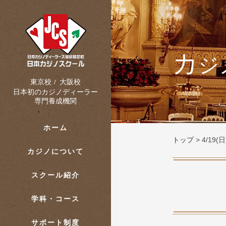
カ
ジ
大阪校
東京校
/
日本初のカジノディーラー
専門養成機関
ホーム
トップ
>
4/19
カジノについて
スクール紹介
学科・コース
サポート制度