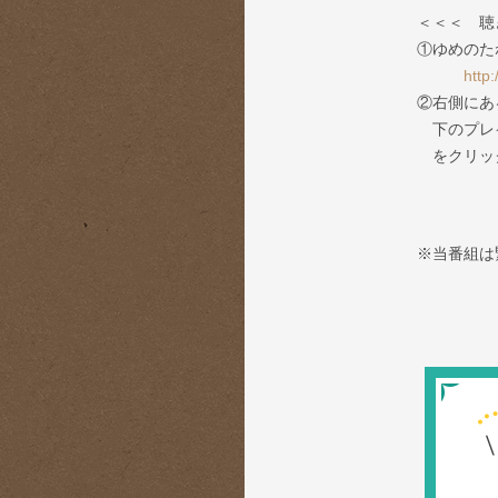
＜＜＜ 聴
①ゆめのた
http
②右側にあ
下のプレ
をクリッ
※当番組は