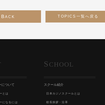
B
TOPICS一覧へ戻る
ACK
S
T
CHOOL
ーについて
スクール紹介
ーとは
日本カジノスクールとは
ーになるには
校長挨拶・沿革