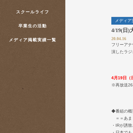
スクールライフ
メディア
卒業生の活動
4/19
20.04.16
メディア掲載実績一覧
フリーアナ
演したラジ
4月19日（日
※再放送26日
◆番組の概
＝＝あま
・IRが誘
・日本でも