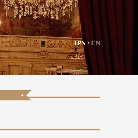
JPN
/
EN