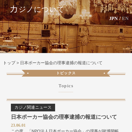
カ
ジノについて
JPN
/
EN
トップ
>
日本ポーカー協会の理事逮捕の報道について
トピックス
Topics
カジノ関連ニュース
日本ポーカー協会の理事逮捕の報道について
23.06.01
この度、「
NPO
法人日本ポーカー協会」の理事が賭博開帳