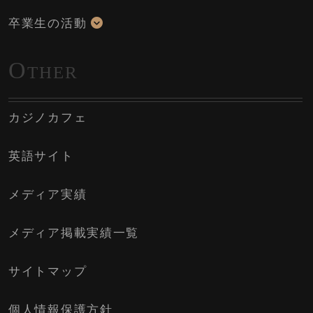
卒業生の活動
O
THER
カジノカフェ
英語サイト
メディア実績
メディア掲載実績一覧
サイトマップ
個人情報保護方針