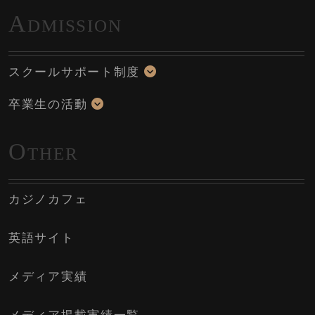
A
DMISSION
スクールサポート制度
卒業生の活動
O
THER
カジノカフェ
英語サイト
メディア実績