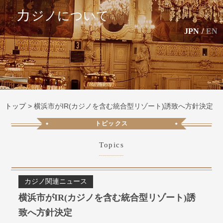
カ
ジノについて
JPN
/
EN
トップ
>
横浜市がIR(カジノを含む統合型リゾート)誘致へ方針決定
トピックス
Topics
カジノ関連ニュース
横浜市がIR(カジノを含む統合型リゾート)誘
致へ方針決定