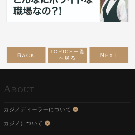
TOPICS一覧
B
N
ACK
EXT
へ戻る
A
BOUT
カジノディーラーについて
カジノについて