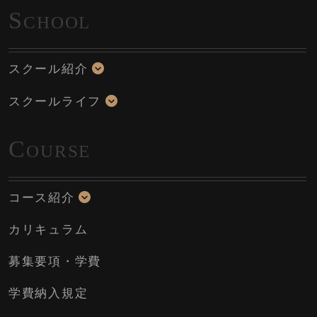
S
CHOOL
スクール紹介
スクールライフ
C
OURSE
コース紹介
カリキュラム
募集要項・学費
学費納入規定