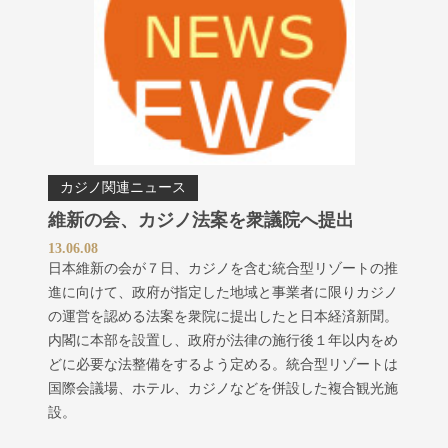
カジノ関連ニュース
維新の会、カジノ法案を衆議院へ提出
13.06.08
日本維新の会が７日、カジノを含む統合型リゾートの推
進に向けて、政府が指定した地域と事業者に限りカジノ
の運営を認める法案を衆院に提出したと日本経済新聞。
内閣に本部を設置し、政府が法律の施行後１年以内をめ
どに必要な法整備をするよう定める。統合型リゾートは
国際会議場、ホテル、カジノなどを併設した複合観光施
設。