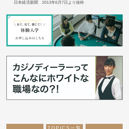
日本経済新聞 2013年6月7日より抜粋
TOPICS一覧