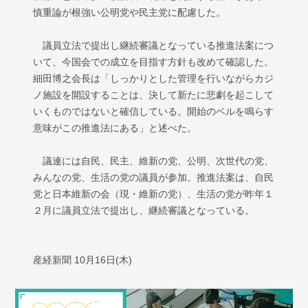
慎重論が根強い公明党や民主党に配慮した。
議員立法で提出し継続審議となっている推進法案につ
いて、今国会での成立を目指す方針も改めて確認した。
細田博之会長は「しっかりとした管理を行いながらカジ
ノ施設を開設することは、決して新たに悲劇を起こして
いくものではないと確信している。開始のベルを鳴らす
意味がこの推進法にある」と述べた。
議連には自民、民主、維新の党、公明、次世代の党、
みんなの党、生活の党の議員が参加。推進法案は、自民
党と日本維新の会（現・維新の党）、生活の党が昨年１
２月に議員立法で提出し、継続審議となっている。
産経新聞 10月16日(木)