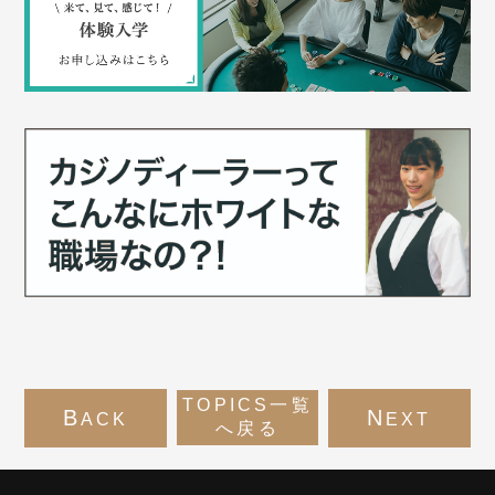
TOPICS一覧
B
N
ACK
EXT
へ戻る