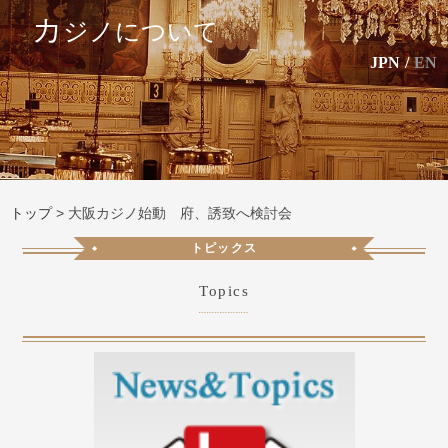
カ
ジノについて
JPN
/
EN
トップ
>
大阪カジノ始動 府、誘致へ検討会
トピックス
Topics