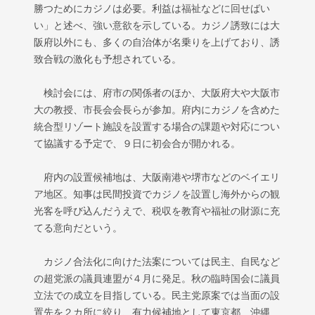
勝つためにカジノは必要。利益は福祉などに回せばい
い」と述べ、強い意欲を示している。カジノ誘致には大
阪府以外にも、多くの自治体が名乗りを上げており、誘
致合戦の激化も予想されている。
検討会には、府市の関係者のほか、大阪府大や大阪市
大の教授、市長会会長らが参加。府内にカジノを含めた
統合型リゾート施設を設置する場合の課題や対応につい
て協議する予定で、９日に初会合が開かれる。
府内の設置候補地は、大阪南港や堺市などのベイエリ
ア地区。知事は民間投資でカジノを設置し海外からの観
光客を呼び込んだうえで、税収を教育や福祉の財源に充
てる意向だという。
カジノ合法化に向けた法案については民主、自民など
の超党派の議員連盟が４月に発足。秋の臨時国会に議員
立法での成立を目指している。民主党原案では当面の設
置先を２カ所に絞り、有力候補地として東京都、沖縄