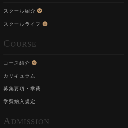
スクール紹介
スクールライフ
C
OURSE
コース紹介
カリキュラム
募集要項・学費
学費納入規定
A
DMISSION