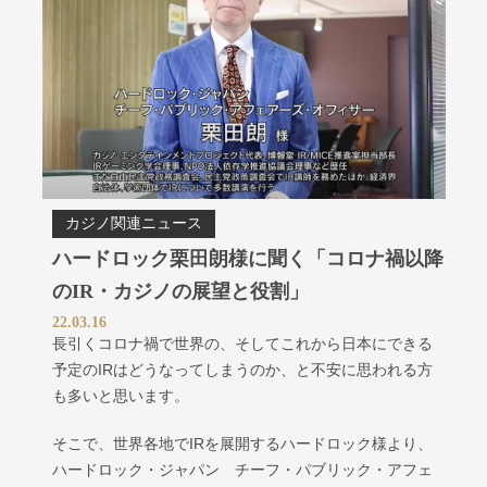
カジノ関連ニュース
ハードロック栗田朗様に聞く「コロナ禍以降
のIR・カジノの展望と役割」
22.03.16
長引くコロナ禍で世界の、そしてこれから日本にできる
予定のIRはどうなってしまうのか、と不安に思われる方
も多いと思います。
そこで、世界各地でIRを展開するハードロック様より、
ハードロック・ジャパン チーフ・パブリック・アフェ