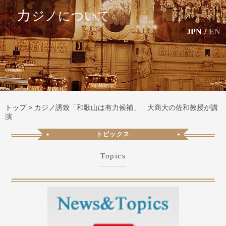
カ
ジノについて
JPN
/
EN
トップ
>
カジノ誘致「和歌山は有力候補」 大商大の佐和教授が講
演
トピックス
Topics