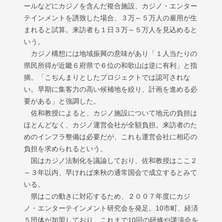
ールなどにカジノを含んだ複合施設、カジノ・エンター
テインメントを誘致した場合、３万～５万人の雇用が生
まれると試算。来訪者も１日３万～５万人を見込めると
いう。
カジノ構想には地域振興の意味があり「１人当たりの
県民所得が近畿６府県で６位の和歌山は逆に有利」と指
摘。「こぢんまりとしたプロジェクトでは認可されな
い。早期に集客力の高い候補地を絞り、計画を進める必
要がある」と強調した。
佐和教授によると、カジノ施設について地元の負担は
ほとんどなく、カジノ運営会社が全額負担。来訪者のた
めのインフラ整備は必要だが、これも運営会社に相応の
負担を求められるという。
国はカジノ法制化を議論しており、佐和教授はここ２
～３年以内、早ければ来秋の通常国会で成立するとみて
いる。
県はこの動きに対応するため、２００７年度にカジ
ノ・エンターテインメント研究会を発足。10市町、経済
５団体が加盟しており、これまで10回の研修や講演会を