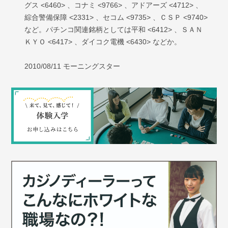
グス <6460> 、コナミ <9766> 、アドアーズ <4712> 、
綜合警備保障 <2331> 、セコム <9735> 、ＣＳＰ <9740>
など。パチンコ関連銘柄としては平和 <6412> 、ＳＡＮ
ＫＹＯ <6417> 、ダイコク電機 <6430> などか。
2010/08/11 モーニングスター