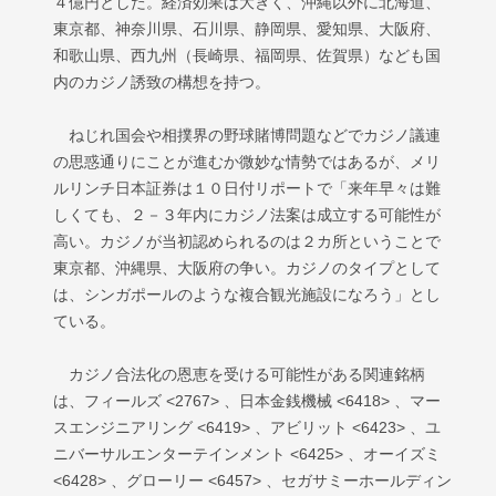
４億円とした。経済効果は大きく、沖縄以外に北海道、
東京都、神奈川県、石川県、静岡県、愛知県、大阪府、
和歌山県、西九州（長崎県、福岡県、佐賀県）なども国
内のカジノ誘致の構想を持つ。
ねじれ国会や相撲界の野球賭博問題などでカジノ議連
の思惑通りにことが進むか微妙な情勢ではあるが、メリ
ルリンチ日本証券は１０日付リポートで「来年早々は難
しくても、２－３年内にカジノ法案は成立する可能性が
高い。カジノが当初認められるのは２カ所ということで
東京都、沖縄県、大阪府の争い。カジノのタイプとして
は、シンガポールのような複合観光施設になろう」とし
ている。
カジノ合法化の恩恵を受ける可能性がある関連銘柄
は、フィールズ <2767> 、日本金銭機械 <6418> 、マー
スエンジニアリング <6419> 、アビリット <6423> 、ユ
ニバーサルエンターテインメント <6425> 、オーイズミ
<6428> 、グローリー <6457> 、セガサミーホールディン