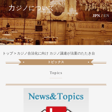
カ
ジノについて
JPN
/
EN
トップ
>
カジノ合法化に向け カジノ議連が法案のたたき台
トピックス
Topics