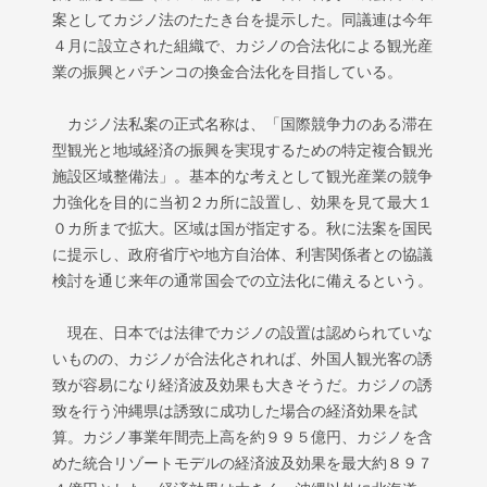
案としてカジノ法のたたき台を提示した。同議連は今年
４月に設立された組織で、カジノの合法化による観光産
業の振興とパチンコの換金合法化を目指している。
カジノ法私案の正式名称は、「国際競争力のある滞在
型観光と地域経済の振興を実現するための特定複合観光
施設区域整備法」。基本的な考えとして観光産業の競争
力強化を目的に当初２カ所に設置し、効果を見て最大１
０カ所まで拡大。区域は国が指定する。秋に法案を国民
に提示し、政府省庁や地方自治体、利害関係者との協議
検討を通じ来年の通常国会での立法化に備えるという。
現在、日本では法律でカジノの設置は認められていな
いものの、カジノが合法化されれば、外国人観光客の誘
致が容易になり経済波及効果も大きそうだ。カジノの誘
致を行う沖縄県は誘致に成功した場合の経済効果を試
算。カジノ事業年間売上高を約９９５億円、カジノを含
めた統合リゾートモデルの経済波及効果を最大約８９７