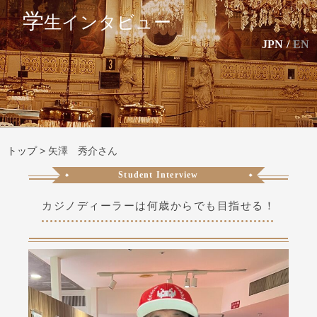
学
生インタビュー
JPN
/
EN
トップ
>
矢澤 秀介さん
Student Interview
カジノディーラーは何歳からでも目指せる！