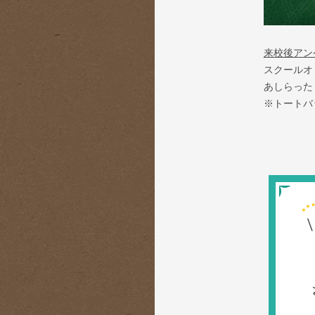
来校後アン
スクールオ
あしらった
※トートバ