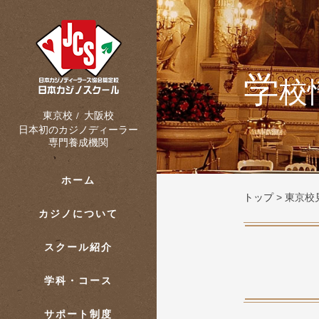
学
校
大阪校
東京校
/
日本初のカジノディーラー
専門養成機関
ホーム
トップ
>
東京校見
カジノについて
スクール紹介
学科・コース
サポート制度