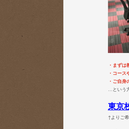
・まずは
・コース
・ご自身
…という
東京
↑よりご