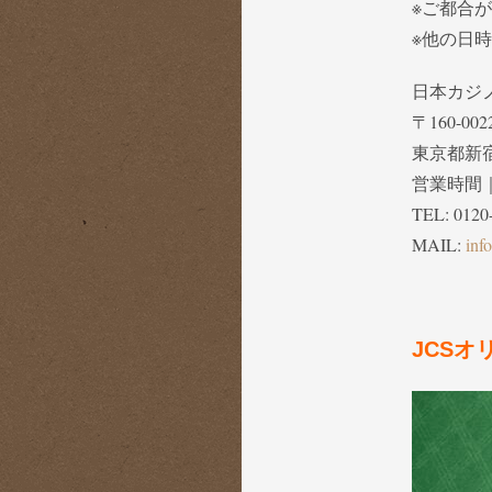
※ご都合
※他の日
日本カジ
〒160-002
東京都新宿
営業時間｜1
TEL: 0120
MAIL:
inf
JCS