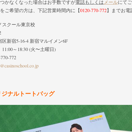
がつかなくなった場合はお手数ですが
電話もしくは
メール
にてご
時をご希望の方は、下記営業時間内に【
0120-770-772
】までお電
ノスクール東京校
2
区新宿5-16-4 新宿マルイメン6F
1:00～18:30 (火〜土曜日)
-770-772
o@casinoschool.co.jp
オリジナルトートバッグ