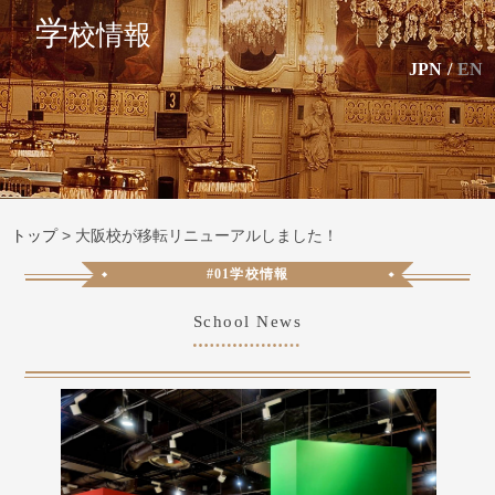
学
校情報
JPN
/
EN
トップ
>
大阪校が移転リニューアルしました！
#01学校情報
School News