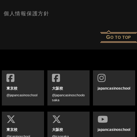
個人情報保護方針
G
O TO TOP
東京校
大阪校
japancasinoschool
@japancasinoschool
@japancasinoschoolo
saka
東京校
大阪校
japancasinoschool
@jcasinoschool
@jcsosaka