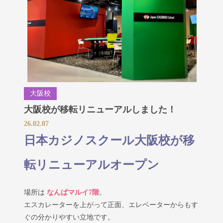
大阪校
大阪校が移転リニューアルしました！
26.02.07
日本カジノスクール
大阪校
が移
転リニューアルオープン
場所は
なんばマルイ
7階
。
エスカレーターを上がって正面、エレベーターからもす
ぐの分かりやすい立地です。