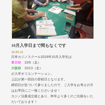
10月入学日まで間もなくです
18.09.24
日本カジノスクール2018年10月入学生は
東京校
10/6（
土
）
大阪校
10/13（
土
）
が入学オリエンテーション。
上記が第一回目の登校日となります。
締切日が近づいて参りましたので、ご入学をお考えの方
はお早目にご一報くださいませ！
カジノ法案成立後とあり、昨年より多くのご出願をいた
だいております！