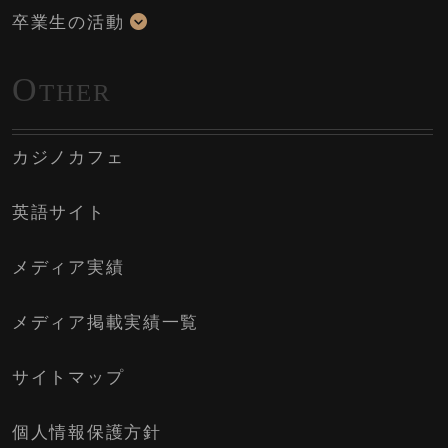
卒業生の活動
O
THER
カジノカフェ
英語サイト
メディア実績
メディア掲載実績一覧
サイトマップ
個人情報保護方針