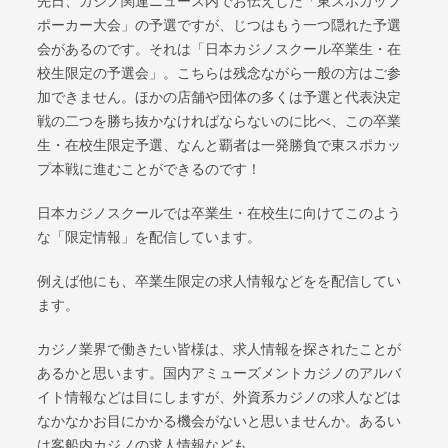
先日、カジノ関連ニュース内でお伝えした「東スポカップ
ポーカー大会」の予選ですが、じつはもう一つ隠れた予選
会があるのです。それは「日本カジノスクール卒業生・在
校生限定の予選会」。こちらは残念ながら一般の方はご参
加できません。ほかの店舗や団体の多くは予選と代表決定
戦の二つを勝ち抜かなければならないのに比べ、この卒業
生・在校生限定予選、なんと覇者は一発勝負で東スポカッ
プ本戦に進むことができるのです！
日本カジノスクールでは卒業生・在校生に向けてこのよう
な「限定情報」を配信しています。
例えば他にも、卒業生限定の求人情報などをを配信してい
ます。
カジノ業界で働きたい皆様は、求人情報を探されたことが
あるかと思います。国内アミューズメントカジノのアルバ
イト情報などは目にしますが、外資系カジノの求人などは
なかなかお目にかかる機会がないと思いませんか。あるい
は客船内カジノの求人情報なども。