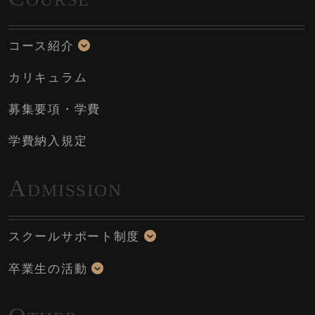
コース紹介
カリキュラム
募集要項・学費
学費納入規定
A
DMISSION
スクールサポート制度
卒業生の活動