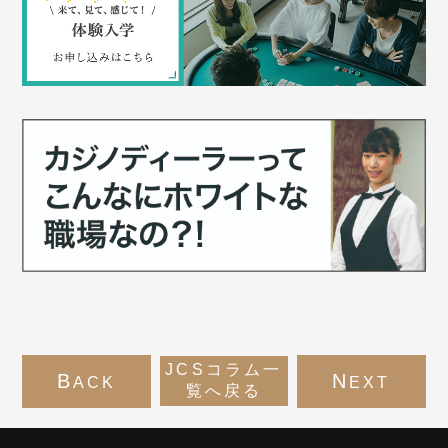
JCSコラム一
B
N
ACK
EXT
覧へ戻る