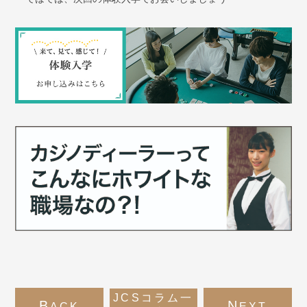
JCSコラム一
B
N
ACK
EXT