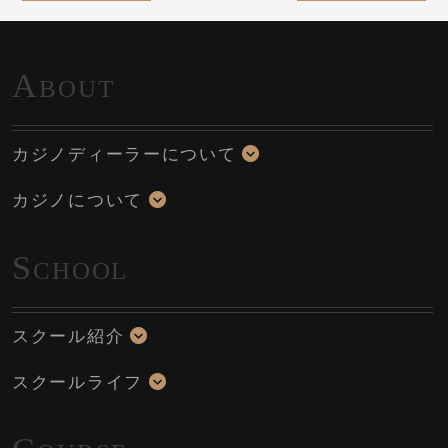
A
BOUT
カジノディーラーについて
カジノについて
S
CHOOL
スクール紹介
スクールライフ