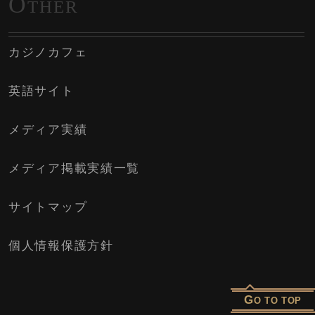
O
THER
カジノカフェ
英語サイト
メディア実績
メディア掲載実績一覧
サイトマップ
個人情報保護方針
G
O TO TOP