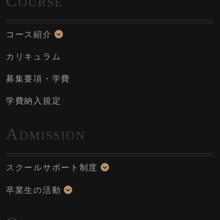
C
OURSE
コース紹介
カリキュラム
募集要項・学費
学費納入規定
A
DMISSION
スクールサポート制度
卒業生の活動