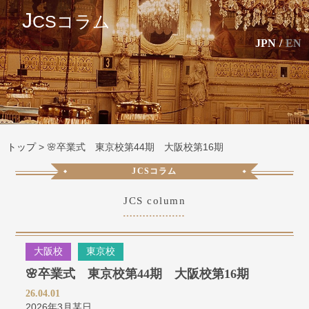
J
CSコラム
JPN
/
EN
トップ
>
🌸卒業式 東京校第44期 大阪校第16期
JCSコラム
JCS column
大阪校
東京校
🌸卒業式 東京校第44期 大阪校第16期
26.04.01
2026年3月某日