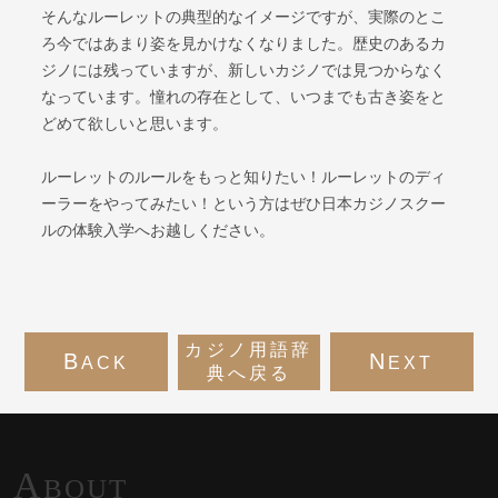
そんなルーレットの典型的なイメージですが、実際のとこ
ろ今ではあまり姿を見かけなくなりました。歴史のあるカ
ジノには残っていますが、新しいカジノでは見つからなく
なっています。憧れの存在として、いつまでも古き姿をと
どめて欲しいと思います。
ルーレットのルールをもっと知りたい！ルーレットのディ
ーラーをやってみたい！という方はぜひ日本カジノスクー
ルの体験入学へお越しください。
カジノ用語辞
B
N
ACK
EXT
典へ戻る
A
BOUT