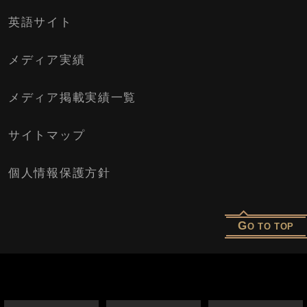
英語サイト
メディア実績
メディア掲載実績一覧
サイトマップ
個人情報保護方針
G
O TO TOP