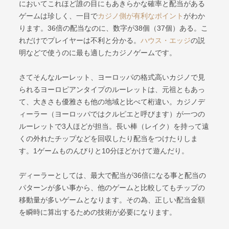
においてこれほど誰の目にもあきらかな確率と配当がある
ゲームは珍しく、一目で
カジノ側が有利なポイント
がわか
ります。36倍の配当なのに、数字が38個（37個）ある。こ
れだけでプレイヤーは不利と分かる。
ハウス・エッジ
の説
明などで使うのに最も適したカジノゲームです。
さてそんなルーレット、ヨーロッパの格式高いカジノで見
られるヨーロピアンタイプのルーレットは、元祖ともあっ
て、大きさも優雅さも他の地域と比べて桁違い。カジノデ
ィーラー（ヨーロッパではクルピエと呼びます）が一つの
ルーレットで3人ほどが担当。長い棒（レイク）を持って遠
くの外れたチップなどを回収したり配当をつけたりしま
す。1ゲームものんびりと10分ほどかけて遊んだり。
ディーラーとしては、最大で配当が36倍になる事と配当の
パターンが多い事から、他のゲームと比較してもチップの
移動量が多いゲームとなります。その為、正しい配当金額
を瞬時に算出するための技術が必要になります。