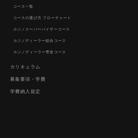
コース一覧
コースの選び方 フローチャート
カジノスーパーバイザーコース
カジノディーラー総合コース
カジノディーラー専攻コース
カリキュラム
募集要項・学費
学費納入規定