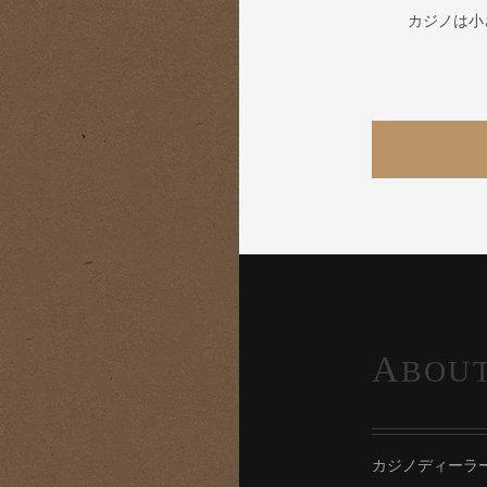
カジノは小
A
BOU
カジノディーラ