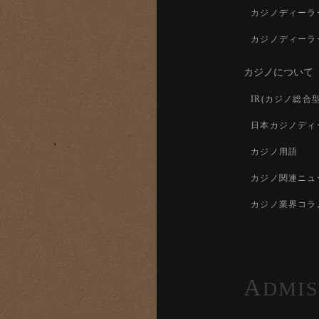
カジノディーラ
カジノディーラ
カジノについて
IR(カジノ総合
日本カジノディ
カジノ用語
カジノ関連ニュ
カジノ業界コラ
A
DMIS