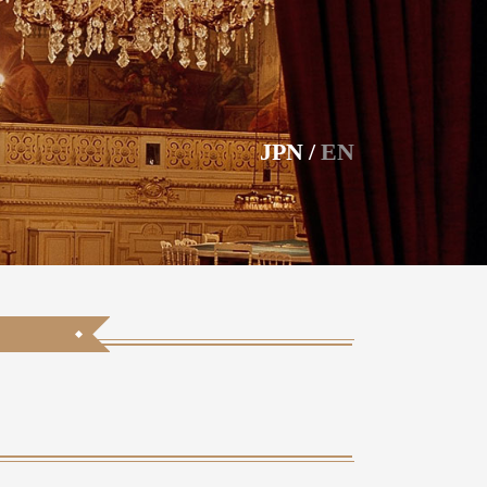
JPN
/
EN