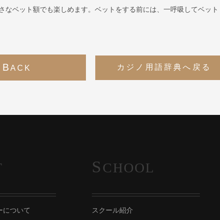
さなベット額でも楽しめます。ベットをする前には、一呼吸してベット
B
カジノ用語辞典へ戻る
ACK
S
T
CHOOL
ーについて
スクール紹介