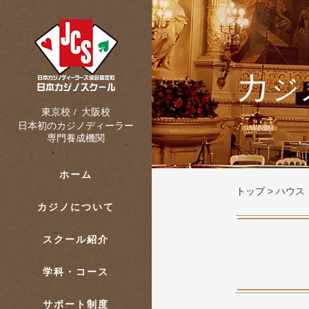
カ
ジ
大阪校
東京校
/
日本初のカジノディーラー
専門養成機関
ホーム
トップ
>
ハウス・
カジノについて
スクール紹介
学科・コース
サポート制度