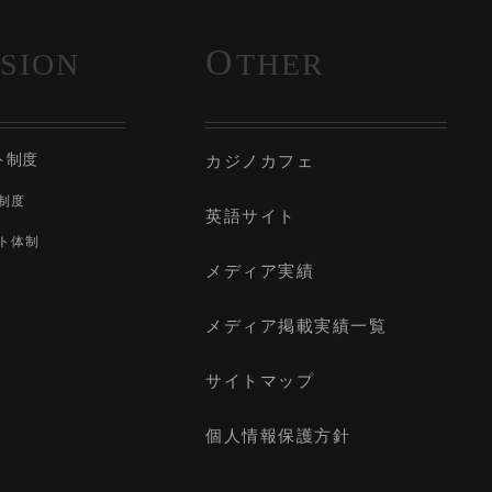
O
SION
THER
ト制度
カジノカフェ
制度
英語サイト
ト体制
メディア実績
メディア掲載実績一覧
サイトマップ
個人情報保護方針