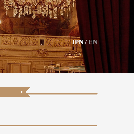
JPN
/
EN