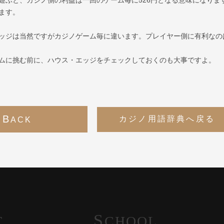
遊ぶと、カジノ側の利益は一回のゲーム毎に526円となる意味になりま
ます。
ッジは当然ですがカジノゲーム毎に違います。プレイヤー側に有利なの
ムに挑む前に、ハウス・エッジをチェックしておくのも大事ですよ。
B
カジノ用語辞典へ戻る
ACK
S
T
CHOOL