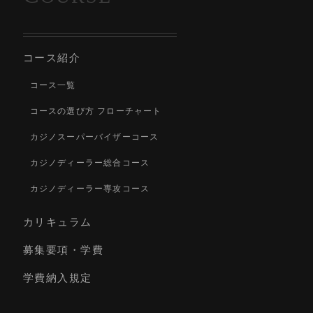
コース紹介
コース一覧
コースの選び方 フローチャート
カジノスーパーバイザーコース
カジノディーラー総合コース
カジノディーラー専攻コース
カリキュラム
募集要項・学費
学費納入規定