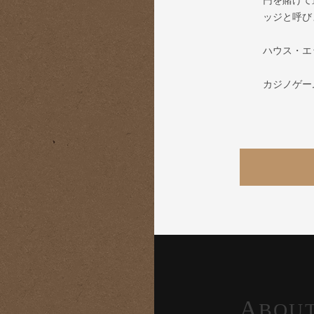
円を賭けて
ッジと呼び
ハウス・エ
カジノゲー
A
BOU