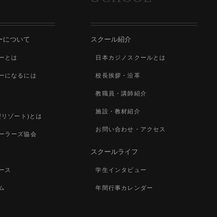
ーについて
スクール紹介
ーとは
日本カジノスクールとは
ーになるには
校長挨拶・沿革
教職員・講師紹介
施設・教材紹介
型リゾート)とは
お問い合わせ・アクセス
ーラーズ協会
スクールライフ
ース
学生インタビュー
ム
年間行事カレンダー