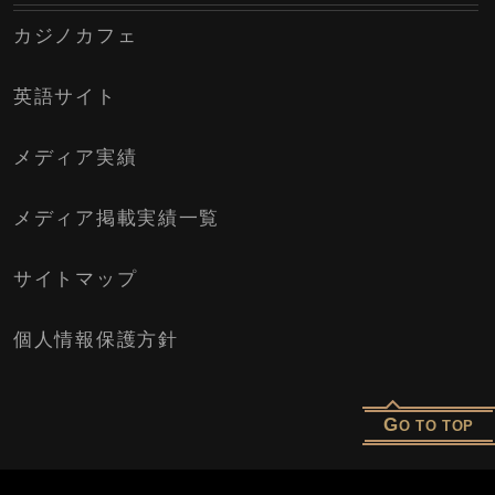
カジノカフェ
英語サイト
メディア実績
メディア掲載実績一覧
サイトマップ
個人情報保護方針
G
O TO TOP