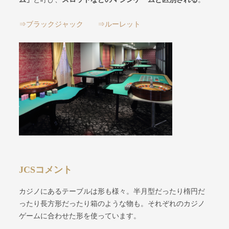
⇒ブラックジャック
⇒ルーレット
JCSコメント
カジノにあるテーブルは形も様々。半月型だったり楕円だ
ったり長方形だったり箱のような物も。それぞれのカジノ
ゲームに合わせた形を使っています。