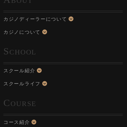
BOUT
カジノディーラーについて
カジノについて
S
CHOOL
スクール紹介
スクールライフ
C
OURSE
コース紹介