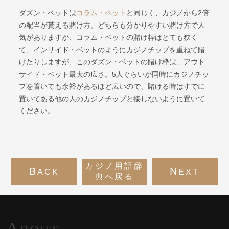
ダズン・ベットは
コラム・ベット
と同じく、カジノから2倍
の配当が貰える賭け方。どちらも分かりやすい賭け方で人
気がありますが、コラム・ベットの賭け枠はとても狭く
て、インサイド・ベットのようにカジノチップを重ねて賭
けたりしますが、このダズン・ベットの賭け枠は、アウト
サイド・ベット最大の広さ。5人ぐらいが同時にカジノチッ
プを置いても余裕があるほど広いので、賭ける時はすでに
置いてある他の人のカジノチップと接しないように置いて
ください。
カジノ用語辞
B
N
ACK
EXT
典へ戻る
A