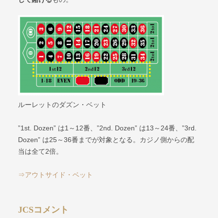
ルーレットのダズン・ベット
”1st. Dozen” は1～12番、”2nd. Dozen” は13～24番、”3rd.
Dozen” は25～36番までが対象となる。カジノ側からの配
当は全て2倍。
⇒アウトサイド・ベット
JCSコメント