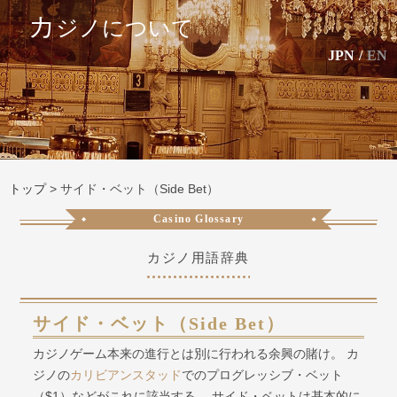
カ
ジノについて
JPN
/
EN
トップ
>
サイド・ベット（Side Bet）
Casino Glossary
カジノ用語辞典
サイド・ベット（Side Bet）
カジノゲーム本来の進行とは別に行われる余興の賭け。 カ
ジノの
カリビアンスタッド
でのプログレッシブ・ベット
（$1）などがこれに該当する。 サイド・ベットは基本的に