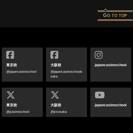
G
O TO TOP
東京校
大阪校
japancasinoschool
@japancasinoschool
@japancasinoschoolo
saka
東京校
大阪校
japancasinoschool
@jcasinoschool
@jcsosaka