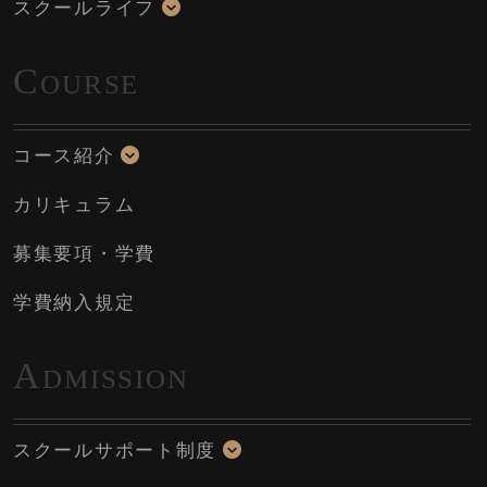
スクールライフ
C
OURSE
コース紹介
カリキュラム
募集要項・学費
学費納入規定
A
DMISSION
スクールサポート制度