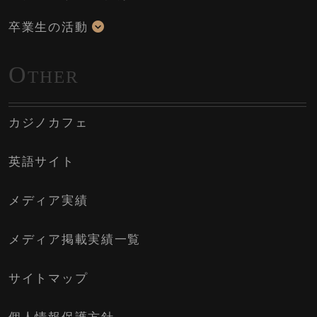
卒業生の活動
O
THER
カジノカフェ
英語サイト
メディア実績
メディア掲載実績一覧
サイトマップ