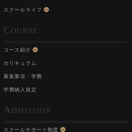
スクールライフ
C
OURSE
コース紹介
カリキュラム
募集要項・学費
学費納入規定
A
DMISSION
スクールサポート制度