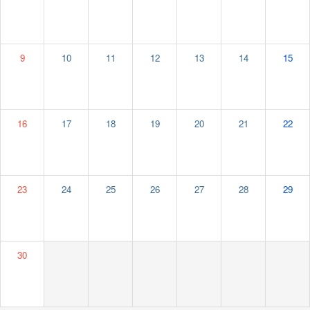
9
10
11
12
13
14
15
16
17
18
19
20
21
22
23
24
25
26
27
28
29
30