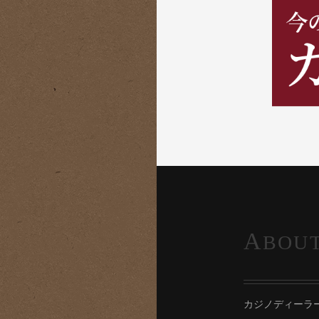
A
BOU
カジノディーラ