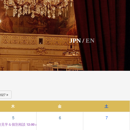
JPN
/
EN
2027
木
金
土
5
6
7
校見学＆個別相談
12:00 am