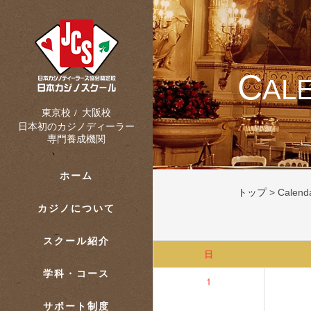
C
AL
大阪校
東京校
/
日本初のカジノディーラー
専門養成機関
ホーム
トップ
>
Calend
カジノについて
スクール紹介
日
学科・コース
1
サポート制度