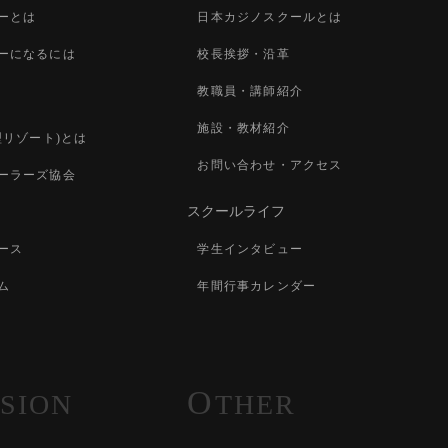
ーとは
日本カジノスクールとは
ーになるには
校長挨拶・沿革
教職員・講師紹介
施設・教材紹介
型リゾート)とは
お問い合わせ・アクセス
ーラーズ協会
スクールライフ
ース
学生インタビュー
ム
年間行事カレンダー
O
SION
THER