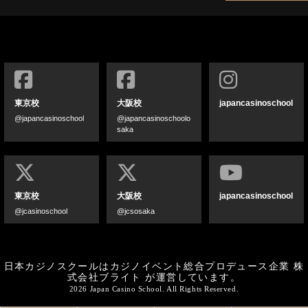
東京校
大阪校
japancasinoschool
@japancasinoschool
@japancasinoschoolo
saka
東京校
大阪校
japancasinoschool
@jcasinoschool
@jcsosaka
日本カジノスクールはカジノイベント総合プロデュース企業
株
式会社ブライト
が運営しています。
2026 Japan Casino School. All Rights Reserved.