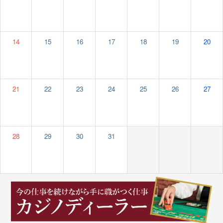
14
15
16
17
18
19
20
21
22
23
24
25
26
27
28
29
30
31