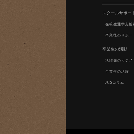
スクールサポー
在校生通学支援
卒業後のサポー
卒業生の活動
活躍先のカジノ
卒業生の活躍
JCSコラム