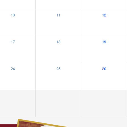
10
11
12
17
18
19
24
25
26