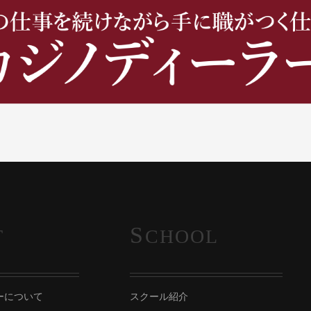
S
T
CHOOL
ーについて
スクール紹介