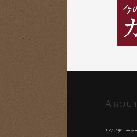
A
BOU
カジノディーラ