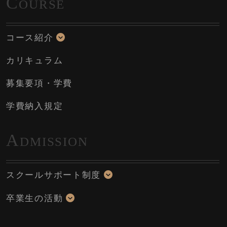
C
OURSE
コース紹介
カリキュラム
募集要項・学費
学費納入規定
A
DMISSION
スクールサポート制度
卒業生の活動