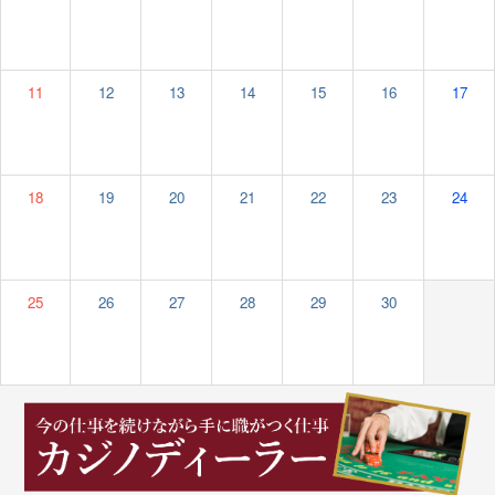
11
12
13
14
15
16
17
18
19
20
21
22
23
24
25
26
27
28
29
30