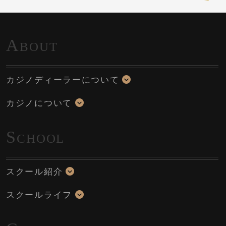
A
BOUT
カジノディーラーについて
カジノについて
S
CHOOL
スクール紹介
スクールライフ