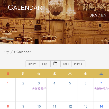
C
ALENDAR
JPN
/
EN
トップ
>
Calendar
2025
1月
3月
2027
日
月
火
水
木
金
土
1
2
3
4
5
6
7
大阪校見学＆個別相談
大阪校見
12:00 am
8
9
10
11
12
13
14