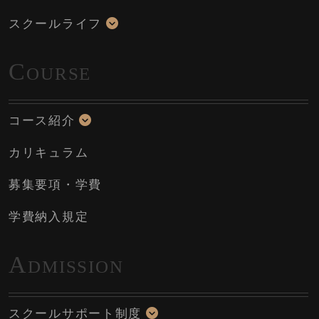
スクールライフ
C
OURSE
コース紹介
カリキュラム
募集要項・学費
学費納入規定
A
DMISSION
スクールサポート制度