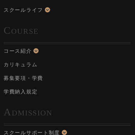
スクールライフ
C
OURSE
コース紹介
カリキュラム
募集要項・学費
学費納入規定
A
DMISSION
スクールサポート制度