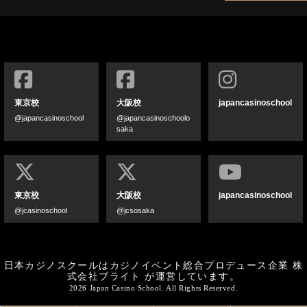
東京校
大阪校
japancasinoschool
@japancasinoschool
@japancasinoschoolo
saka
東京校
大阪校
japancasinoschool
@jcasinoschool
@jcsosaka
日本カジノスクールはカジノイベント総合プロデュース企業
株
式会社ブライト
が運営しています。
2026 Japan Casino School. All Rights Reserved.