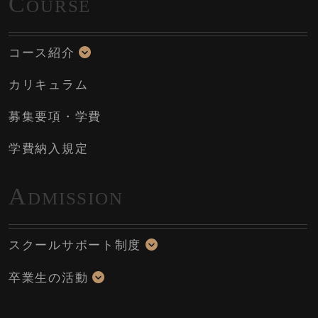
C
OURSE
コース紹介
カリキュラム
募集要項・学費
学費納入規定
A
DMISSION
スクールサポート制度
卒業生の活動