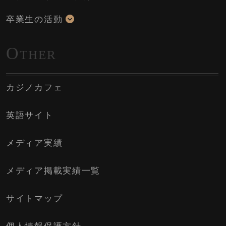
卒業生の活動
O
THER
カジノカフェ
英語サイト
メディア実績
メディア掲載実績一覧
サイトマップ