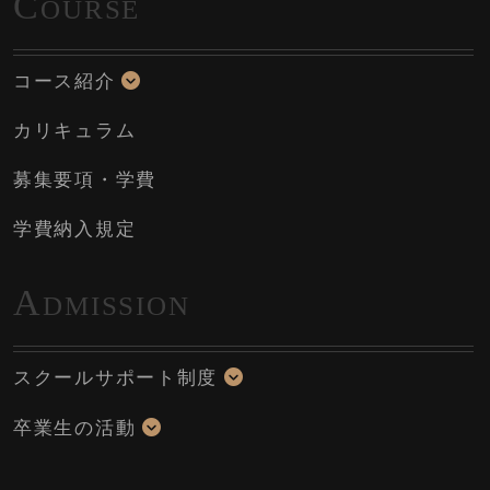
C
OURSE
コース紹介
カリキュラム
募集要項・学費
学費納入規定
A
DMISSION
スクールサポート制度
卒業生の活動