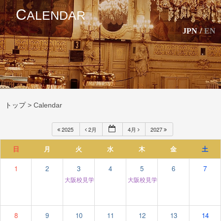
C
ALENDAR
JPN
/
EN
トップ
>
Calendar
2025
2月
4月
2027
日
月
火
水
木
金
土
1
2
3
4
5
6
7
大阪校見学＆個別相談
大阪校見学＆個別相談
12:00 am
12:00 am
8
9
10
11
12
13
14