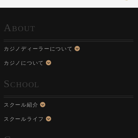
A
BOUT
カジノディーラーについて
カジノについて
S
CHOOL
スクール紹介
スクールライフ