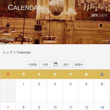
C
ALENDAR
JPN
/
EN
トップ
>
Calendar
2023
3月
5月
2025
日
月
火
水
木
金
土
1
2
3
4
5
6
7
8
9
10
11
12
13