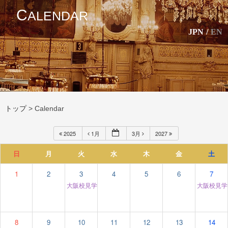
C
ALENDAR
JPN
/
EN
トップ
>
Calendar
2025
1月
3月
2027
日
月
火
水
木
金
土
1
2
3
4
5
6
7
大阪校見学＆個別相談
大阪校見
12:00 am
8
9
10
11
12
13
14